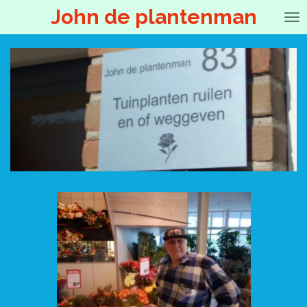
John de plantenman
Ga
direct
naar
de
hoofdinhoud