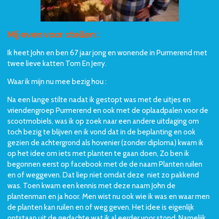
Mij even voor stellen :
Ik heet John en ben 67 jaar jong en wonende in Purmerend met
twee lieve katten Tom En Jerry.
Waar ik mijn nu mee bezig hou :
Na een lange stilte nadat ik gestopt was met de uitjes en
vriendengroep Purmerend en ook met de oplaadpalen voor de
scootmobiels, was ik op zoek naar een andere uitdaging om
toch bezig te blijven en ik vond dat in de beplanting en ook
gezien de achtergrond als hovenier (zonder diploma) kwam ik
op het idee om iets met planten te gaan doen, Zo ben ik
begonnen eerst op facebook met de de naam Planten ruilen
en of weggeven. Dat liep niet omdat deze niet zo pakkend
was. Toen kwam een kennis met deze naam John de
plantenman en ja hoor. Men wist nu ook wie ik was en waar men
de planten kan ruilen en of weg geven. Het idee is eigenlijk
ontstaan uit de gedachte wat ik al eerder voor stond. Namelijk