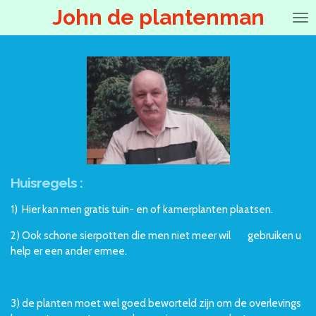
John de plantenman
Ga
direct
naar
de
hoofdinhoud
Huisregels :
1) Hier kan men gratis tuin- en of kamerplanten plaatsen.
2) Ook schone sierpotten die men niet meer wil gebruiken u
help er een ander ermee.
3) de planten moet wel goed beworteld zijn om de overlevings